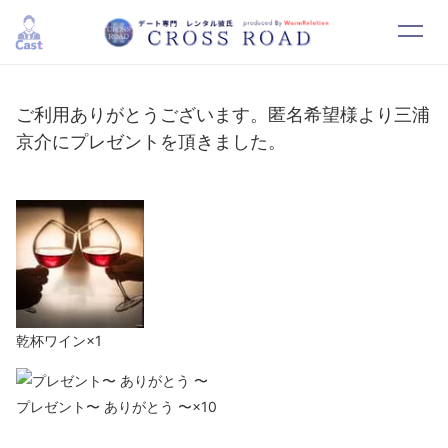
HOME
SYSTEM
ご利用ありがとうございます。匿名希望様より三浦
京介にプレゼントを頂きました。
CAST
RESERVATION
CONTACT
RECRUIT
乾杯ワイン×1
プレゼント〜 ありがとう 〜×10