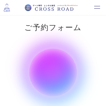
ご予約フォーム
HOME
SYSTEM
CAST
RESERVATION
CONTACT
RECRUIT