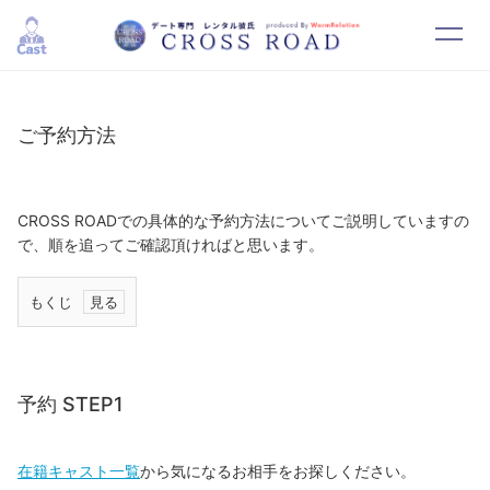
HOME
SYSTEM
ご予約方法
CAST
RESERVATION
CONTACT
RECRUIT
CROSS ROADでの具体的な予約方法についてご説明していますの
で、順を追ってご確認頂ければと思います。
もくじ
1.
予
約
予約 STEP1
S
T
在籍キャスト一覧
から気になるお相手をお探しください。