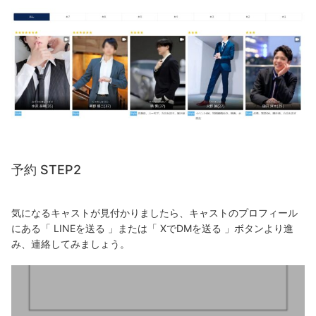
E
P
1
2.
予
約
S
T
予約 STEP2
E
P
気になるキャストが見付かりましたら、キャストのプロフィール
2
にある「 LINEを送る 」または「 XでDMを送る 」ボタンより進
3.
み、連絡してみましょう。
予
約
S