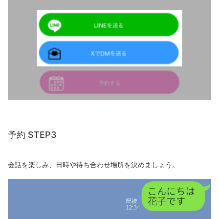
T
E
P
3
4.
予
約
S
T
予約 STEP3
E
P
会話を楽しみ、日時や待ち合わせ場所を決めましょう。
4