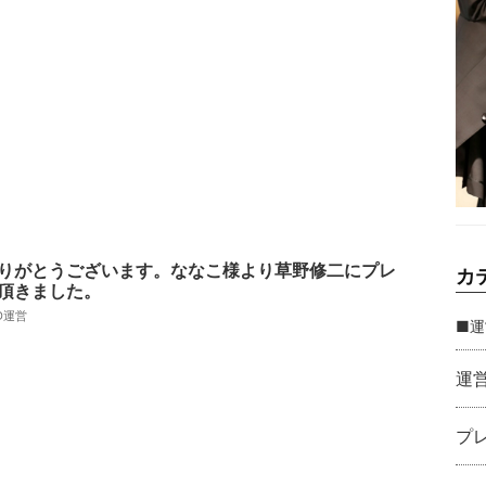
りがとうございます。ななこ様より草野修二にプレ
カ
頂きました。
AD運営
■運
運
プ