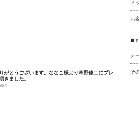
メ
お
■キ
デ
そ
りがとうございます。ななこ様より草野修二にプレ
頂きました。
AD運営