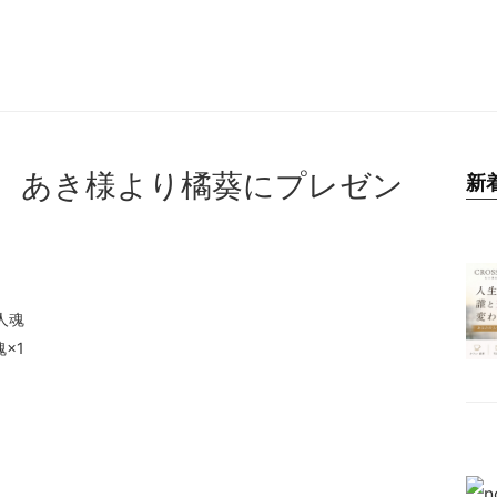
。あき様より橘葵にプレゼン
新
SYSTEM
×1
RESERVATION
RECRUIT