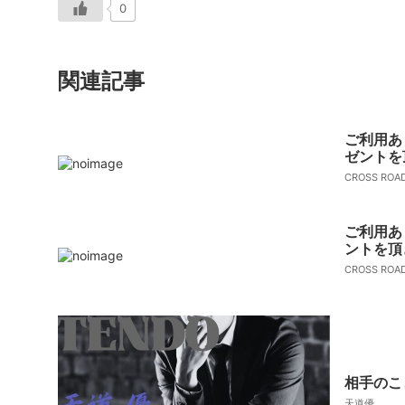
0
関連記事
ご利用あ
ゼントを
CROSS RO
ご利用あ
ントを頂
CROSS RO
相手のこ
天道優