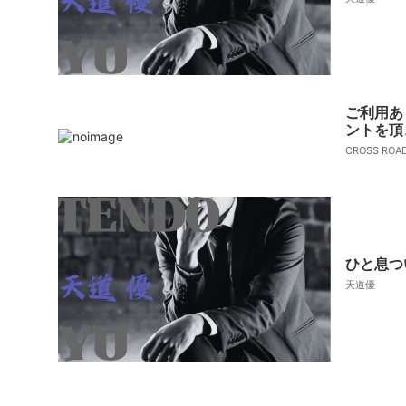
ご利用あ
ントを頂
CROSS RO
ひと息つ
天道優