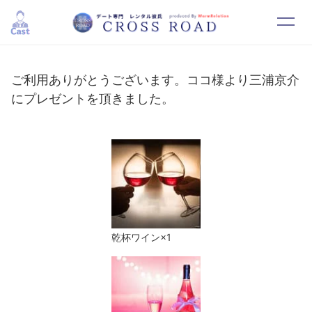
HOME
SYSTEM
ご利用ありがとうございます。ココ様より三浦京介
にプレゼントを頂きました。
CAST
RESERVATION
CONTACT
RECRUIT
乾杯ワイン×1