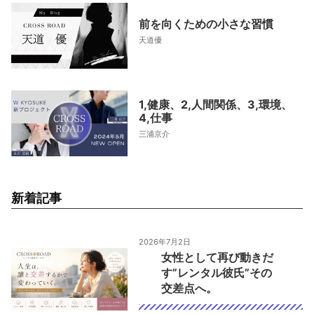
前を向くための小さな習慣
天道優
1,健康、2,人間関係、3,環境、
4,仕事
三浦京介
新着記事
2026年7月2日
女性として再び動きだ
す”レンタル彼氏”その
交差点へ。