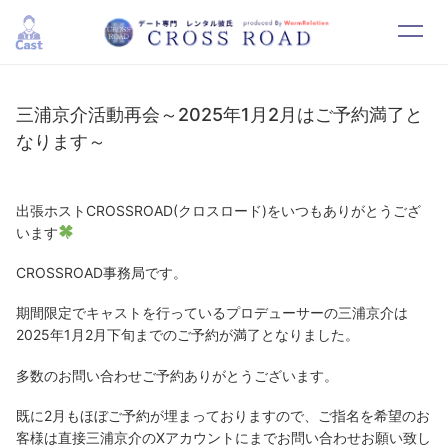
HOME
SYSTEM
三浦京介活動再会～2025年1月2月はご予約満了と
なります～
CAST
RESERVATION
CONTACT
RECRUIT
出張ホストCROSSROAD(クロスロード)をいつもありがとうござ
います
CROSSROAD事務局です。
期間限定でキャストを行っているプロデューサーの三浦京介は
2025年1月2月下旬までのご予約が満了となりました。
多数のお問い合わせご予約ありがとうございます。
既に2月もほぼご予約が埋まっておりますので、ご指名を希望のお
客様は直接三浦京介のXアカウントにまでお問い合わせお願い致し