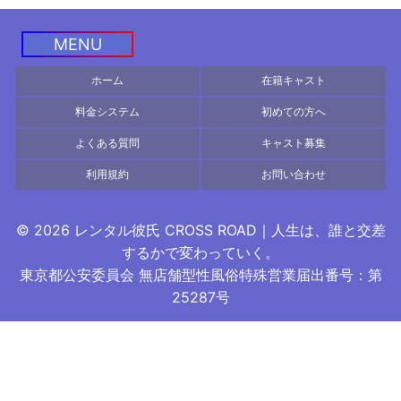
MENU
ホーム
在籍キャスト
料金システム
初めての方へ
よくある質問
キャスト募集
利用規約
お問い合わせ
© 2026 レンタル彼氏 CROSS ROAD｜人生は、誰と交差
するかで変わっていく。
東京都公安委員会 無店舗型性風俗特殊営業届出番号：第
©
2026
出張ホスト・エスコートサービ スCROSS ROAD
25287号