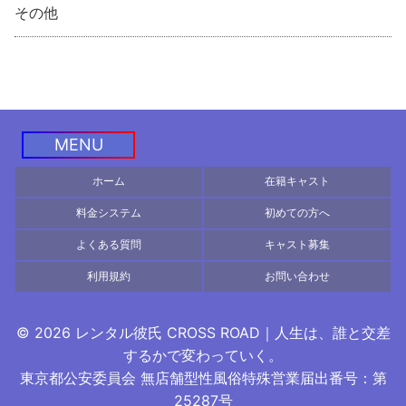
その他
MENU
ホーム
在籍キャスト
料金システム
初めての方へ
よくある質問
キャスト募集
利用規約
お問い合わせ
© 2026 レンタル彼氏 CROSS ROAD｜人生は、誰と交差
するかで変わっていく。
東京都公安委員会 無店舗型性風俗特殊営業届出番号：第
©
2026
出張ホスト・エスコートサービ スCROSS ROAD
25287号