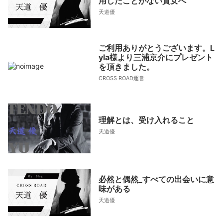
用したことがない貴女へ
天道優
ご利用ありがとうございます。L
yla様より三浦京介にプレゼント
を頂きました。
CROSS ROAD運営
理解とは、受け入れること
天道優
必然と偶然_すべての出会いに意
味がある
天道優