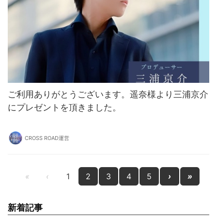
ご利用ありがとうございます。遥奈様より三浦京介
にプレゼントを頂きました。
CROSS ROAD運営
«
‹
1
2
3
4
5
›
»
新着記事